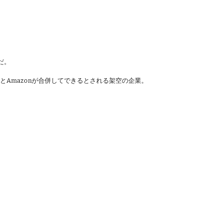
だ。
leとAmazonが合併してできるとされる架空の企業。