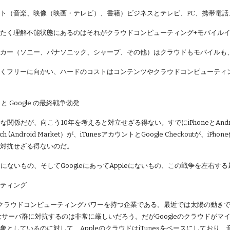
ト（音楽、映像（映画・テレビ）、書籍）ビジネスとテレビ、PC、携帯電
たく理解不能状態にあるのはそれがクラウドコンピューティング+モバイル
カー（ソニー、パナソニック、シャープ、その他）はクラウドもモバイルも
なくフリーに向かい、ハードのコストはコンテンツやクラウドコンピューティ
 と Google の最終戦争勃発
奇妙な関係だが、向こう10年を考えると対立せざる得ない。すでにiPhoneとAndroidが、
Search (Android Market）が、iTunesアカウントとGoogle Checkou
は対抗せざる得ないのだ。
ogleにないもの、そしてGoogleにあってAppleにないもの、この戦争を左右
ーティング
最強のクラウドコンピューティングパワーを持つ企業である。最近では太陽の動
大サーバ群に対抗するのは非常に厳しいだろう。だがGoogleのクラウドがマ
としているのに対して、AppleのクラウドはiTunesをベースにしており、音楽