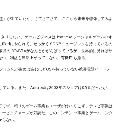
報道
」が出ていたが、さてさてさて、ここから未来を想像してみよ
っきりしない。ゲームビジネスはiPhoneや ソーシャルゲームのオ
Podにやられて、せっかく SONYミュージックを持っているの
液晶の BRAVIAがなんとかがんばっているが、世界的に見ればサ
てない。利益も当然上がってこない。有機ELも撤退。
トフォン化が進めば進むほどOSを持っていない携帯電話ハードメー
している。また、Androidは2008年のシェアは0.5％だったが、
な手を打てず、頼りのゲーム事業もユーザが付いて こず、テレビ事業は
ニーピクチャーズが好調だ。このコンテン ツ事業とゲームエンタ
からない。