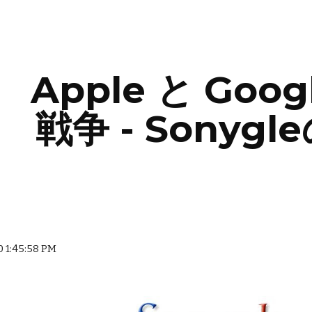
ip to main content
Skip to navigat
Apple と Goo
戦争 - Sonyg
 1:45:58 PM