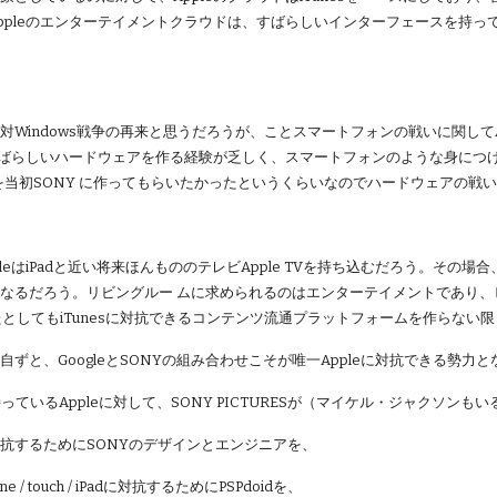
ppleのエンターテイメントクラウドは、すばらしいインターフェースを持っ
Windows戦争の再来と思うだろうが、ことスマートフォンの戦いに関してApple iP
なすばらしいハードウェアを作る経験が乏しく、スマートフォンのような身につ
neを当初SONY に作ってもらいたかったというくらいなのでハードウェアの戦いで
leはiPadと近い将来ほんもののテレビApple TVを持ち込むだろう。その場合
なるだろう。リビングルー ムに求められるのはエンターテイメントであり、ビ
発したとしてもiTunesに対抗できるコンテンツ流通プラットフォームを作らな
自ずと、GoogleとSONYの組み合わせこそが唯一Appleに対抗できる勢力
rを持っているAppleに対して、SONY PICTURESが（マイケル・ジャクソンも
抗するためにSONYのデザインとエンジニアを、
 / touch / iPadに対抗するためにPSPdoidを、