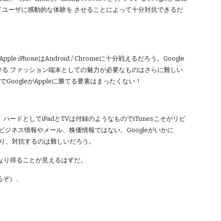
てユーザに感動的な体験を させることによって十分対抗できるだ
honeはAndroid / Chromeに十分戦えるだろう。Google
ける ファッション端末としての魅力が必要なものはさらに難しい
GoogleがAppleに勝てる要素はまったくない！
、ハードとしてiPadとTVは付録のようなものでiTunesこそがリビ
ジネス情報やメール、株価情報ではない。Googleがいかに
い限り、対抗するのは難しいだろう。
となり得ることが見えるはずだ。
いるぞ）、