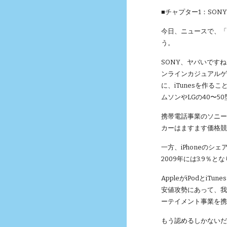
■チャプター1：SO
今日、ニュースで、
う。
SONY、ヤバいですね
ンラインカジュアルゲ
に、iTunesを作
ムソンやLGの40〜
携帯電話事業のソニ
カーはますます価格
一方、iPhoneのシェ
2009年には3.9％
AppleがiPodと
安値攻勢にあって、我
ーテイメント事業を
もう認めるしかない