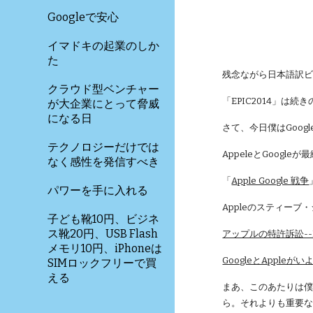
Googleで安心
イマドキの起業のしか
た
残念ながら日本語訳
クラウド型ベンチャー
「EPIC2014」は続き
が大企業にとって脅威
になる日
さて、今日僕はGoog
テクノロジーだけでは
AppeleとGoog
なく感性を発信すべき
「
Apple Google 戦争
パワーを手に入れる
Appleのスティーブ
子ども靴10円、ビジネ
ス靴20円、USB Flash
アップルの特許訴訟-
メモリ10円、iPhoneは
GoogleとAppleが
SIMロックフリーで買
える
まあ、このあたりは僕
ら。それよりも重要な