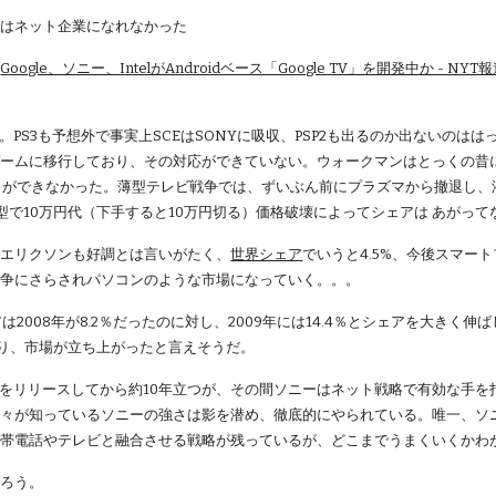
NYはネット企業になれなかった
「
Google、ソニー、IntelがAndroidベース「Google TV」を開発中か - NYT
。PS3も予想外で事実上SCEはSONYに吸収、PSP2も出るのか出ないのはは
ームに移行しており、その対応ができていない。ウォークマンはとっくの昔にi
ることができなかった。薄型テレビ戦争では、ずいぶん前にプラズマから撤退し、
50型で10万円代（下手すると10万円切る）価格破壊によってシェアは あがっ
ーエリクソンも好調とは言いがたく、
世界シェア
でいうと4.5%、今後スマー
競争にさらされパソコンのような市場になっていく。。。
アは2008年が8.2％だったのに対し、2009年には14.4％とシェアを大きく伸ば
となり、市場が立ち上がったと言えそうだ。
iTunesをリリースしてから約10年立つが、その間ソニーはネット戦略で有効
々が知っているソニーの強さは影を潜め、徹底的にやられている。唯一、ソ
携帯電話やテレビと融合させる戦略が残っているが、どこまでうまくいくかわ
だろう。