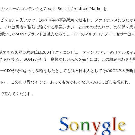
ソニーのコンテンツとGoogle Search / Android Marketを、
ビジョンを失いかけ、次の10年の事業戦略で迷走し、ファイナンスに少なからず
。それは両者を強烈に強くする事業シナジーと持ちつ持たれつ、の関係を築く可
かしいSONYブランドは魅力だろうし、PS3のマルチコアプロッセサーはGoo
の親である久夛良木健氏は2004年ごろコンピューティングパワーのリアルタイム
たのである。SONYがもう一度輝かしい未来を描くには、この組み合わせも
ーCEOがそのような決断をしたとしても我々日本人としてそのSONYの決
ル）、このあり得なそうで、あってもおかしくない未来にしばし妄想あれ。
ト
で遊んでくだされ。