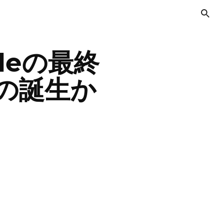
ion
gleの最終
leの誕生か