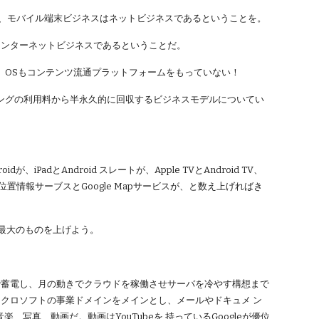
話、モバイル端末ビジネスはネットビジネスであるということを。
インターネットビジネスであるということだ。
、OSもコンテンツ流通プラットフォームをもっていない！
ングの利用料から半永久的に回収するビジネスモデルについてい
iPadとAndroid スレートが、Apple TVとAndroid TV、
tが、iPhone位置情報サーブスとGoogle Mapサービスが、と数え上げればき
する最大のものを上げよう。
きで蓄電し、月の動きでクラウドを稼働させサーバを冷やす構想まで
イクロソフトの事業ドメインをメインとし、メールやドキュメ ン
、写真、動画だ。動画はYouTubeを 持っているGoogleが優位