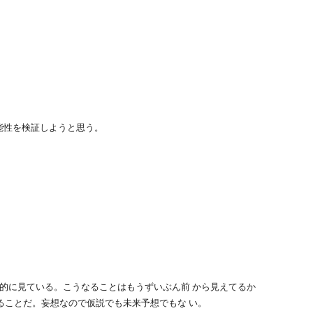
。
可能性を検証しようと思う。
に客観的に見ている。こうなることはもうずいぶん前 から見えてるか
ることだ。妄想なので仮説でも未来予想でもな い。