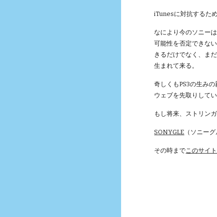
iTunesに対抗するための
なにより今のソニーは
可能性を否定できない
きるだけでなく、まだ輝
生まれて来る。
奇しくもPS3の生み
ウェブを先取りしてい
もし将来、ストリンガ
SONYGLE
（ソニーグ
その時まで
このサイ