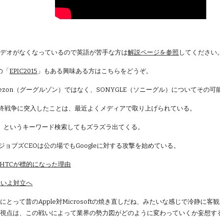
ビデオがなくなっているので英語が苦手な方は
解説ページを参照
してください
の「
EPIC2015
」もある興味ある方はこちらをどうぞ。
lezon（グーグルゾン）ではなく、SONYGLE（ソニーグル）についてその
leが最終戦争に突入したことは、最近よくメディアで取り上げられている。
」というキーワード検索してもズラズラ出てくる。
・ジョブズCEOは公の場でもGoogleに対する攻撃を始めている。
-HTCが標的になった理由
いよいよ対立へ
にとって昔のApple対Microsoftの焼き直しだね、みたいな感じで冷静
視点は、この戦いによって業界の勢力図がどのように変わっていくか妄想す