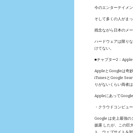
今のエンターテイメン
そして多くの人がまっ
残念ながら日本のメー
ハードウェアは限り
けてない。
■チャプター2：Apple
AppleとGoogleは
iTunesとGoogle 
りがないくらい両者
AppleにあってGo
・クラウドコンピュ
Google は史上
披露 したが、この巨
ト、ウェブサイトを対象