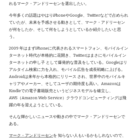
れるマーク・アンドリーセンを選出したい。
今年多くの話題はやはりiPhoneやGoogle、Twitterなどで占められ
ていたが、未来を予感させる動きとして、マーク・アドリーセン
が何をしたか、そして何をしようとしているか紹介したいと思
う。
2009 年はまずiPhoneに代表されるスマートフォン、モバイルイン
ターネット時代が本格的に花開き、Twitterはまさにモバイルイン
ターネットの申し子 として爆発的な普及をしている。Googleはリ
アルタイム検索に力を入れ、モバイル広告を成長戦略に上げる。
Androidは来年から本格的にリリース され、世界中のモバイルキ
ャリアやメーカー、そしてユーザの期待度も高い。Amazonは
Kindleでの電子書籍販売というビジネスモデルを確立し、
AWS（Amazon Web Service）クラウドコンピューティングは飛
躍の年を迎えようとしている。
そんな輝かしいニュースや動きの中でマーク・アンドリーセンで
ある。
マーク・アンドリーセン
を 知らない人もいるかもしれないので、