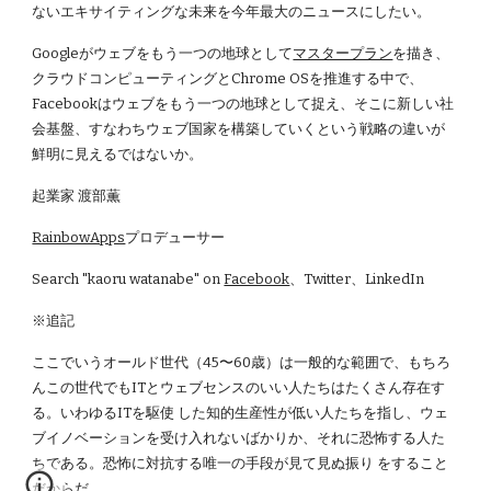
ないエキサイティングな未来を今年最大のニュースにしたい。
Googleがウェブをもう一つの地球として
マスタープラン
を描き、
クラウドコンピューティングとChrome OSを推進する中で、
Facebookはウェブをもう一つの地球として捉え、そこに新しい社
会基盤、すなわちウェブ国家を構築していくという戦略の違いが
鮮明に見えるではないか。
起業家 渡部薫
RainbowApps
プロデューサー
Search "kaoru watanabe" on
Facebook
、Twitter、LinkedIn
※追記
ここでいうオールド世代（45〜60歳）は一般的な範囲で、もちろ
んこの世代でもITとウェブセンスのいい人たちはたくさん存在す
る。いわゆるITを駆使 した知的生産性が低い人たちを指し、ウェ
ブイノベーションを受け入れないばかりか、それに恐怖する人た
ちである。恐怖に対抗する唯一の手段が見て見ぬ振り をすること
だからだ。