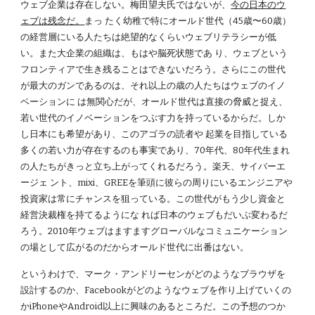
ウェブ企業は存在しない。梅田望夫氏ではないが、
今の日本のウ
ェブは残念だ。
まっ たく幼稚で特にオールド世代（45歳〜60歳）
の経営層にいる人たちは絶望的なくらいウェブリテラシーが低
い。また大企業の組織は、もはや脳死状態であ り、ウェブという
フロンティアで生き残ることはできないだろう。さらにこの世代
が最大のガンであるのは、それ以上の歳の人たちはウェブのイノ
ベーションに は無関心だが、オールド世代は直接の脅威と捉え、
若い世代のイノベーションをつぶす力を持っているからだ。しか
し日本にも希望があり、このアゴラの読者や 起業を目指している
多くの若い力が存在するのも事実であり、70年代、80年代生まれ
の人たちがきっと立ち上がってくれるだろう。楽天、サイバーエ
ージェ ント、mixi、GREEを筆頭に彼らの周りにいるエンジニアや
投資家は常にチャンスを狙っている。この世代がもう少し資金と
経営決裁権を持てるようにな れば日本のウェブもだいぶ変わるだ
ろう。2010年ウェブはますますグローバルなコミュニケーション
の場として広がるのだからオールド世代に出番はない。
というわけで、マーク・アンドリーセンがどのようなブラウザを
設計するのか、Facebookがどのようなウェブを作り上げていくの
かiPhoneやAndroid以上に興味のあるところだ。この予想のつか