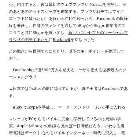
少し紹介すると、彼は最初のウェブブラウザ Mosaicを開発し、そ
のあとあのネットスケープを創業する。ブラウザ戦争ではマイク
ロソフトに破れたが、あれから約10年経った今、Facebook の取締
役を兼任し、自身のファンドを通してeBayからSkype創業者のニ
コラスと共にSkypeを買い戻し、
新しいコンセプトのソーシャルブ
ラウザの開発するため
に
Rockmelt
を立ち上げた。
この動きから推測するにあたり、以下のキーポイントを整理して
おく。
・Facebookは3億5000万人を超えるユーザを抱える世界最大のソ
ーシャルグラフ
→日本ではTwitterの影に隠れているが、真の王者はFacebookであ
る。
・eBayはSkypeを手放し、マーク・アンドリーセンが手に入れる
→ウェブがPCからモバイルに完全に移行しているのは周知の事
実。AppleやGoogleの動きを見れば一目瞭然だろう。いわゆる携
帯電話はデータ中 心のモバイルインターネット時代に突入し、電